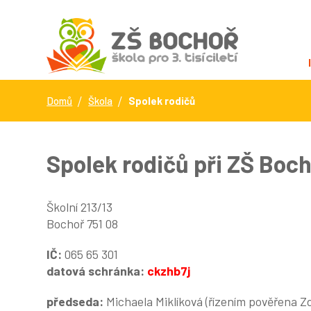
Domů
Škola
Spolek rodičů
Spolek rodičů při ZŠ Boc
Školní 213/13
Bochoř 751 08
IČ:
065 65 301
datová schránka:
ckzhb7j
předseda:
Michaela Miklíková (řízením pověřena Z