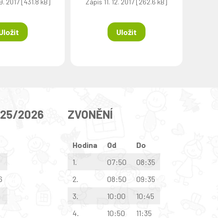
9. 2017 [431.8 kB]
Zápis 11. 12. 2017 [262.6 kB]
Uložit
Uložit
025/2026
ZVONĚNÍ
Hodina
Od
Do
1.
07:50
08:35
6
2.
08:50
09:35
3.
10:00
10:45
4.
10:50
11:35