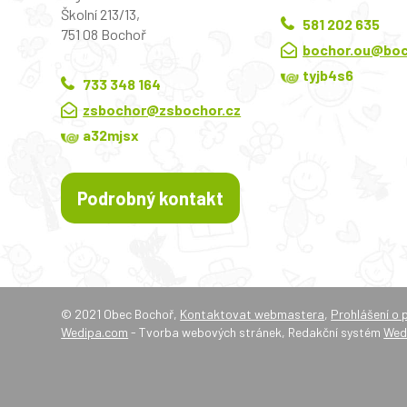
Školní 213/13,
581 202 635
751 08 Bochoř
bochor.ou@boc
tyjb4s6
733 348 164
zsbochor@zsbochor.cz
a32mjsx
Podrobný kontakt
© 2021 Obec Bochoř,
Kontaktovat webmastera
,
Prohlášení o 
Wedipa.com
- Tvorba webových stránek, Redakční systém
Wed