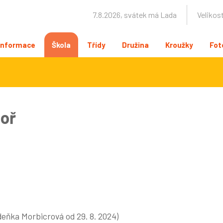
7.8.2026, svátek má Lada
Velikos
Informace
Škola
Třídy
Družina
Kroužky
Fot
hoř
deňka Morbicrová od 29. 8. 2024)