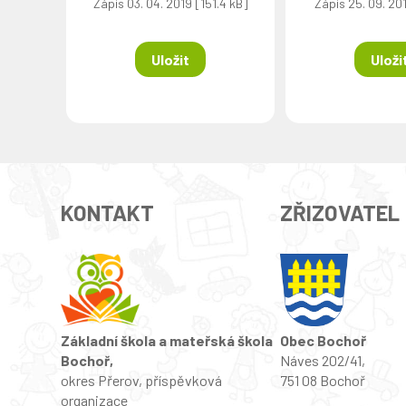
Zápis 03. 04. 2019 [151.4 kB]
Zápis 25. 09. 201
Uložit
Uloži
KONTAKT
ZŘIZOVATEL
Základní škola a mateřská škola
Obec Bochoř
Bochoř,
Náves 202/41,
okres Přerov, příspěvková
751 08 Bochoř
organizace