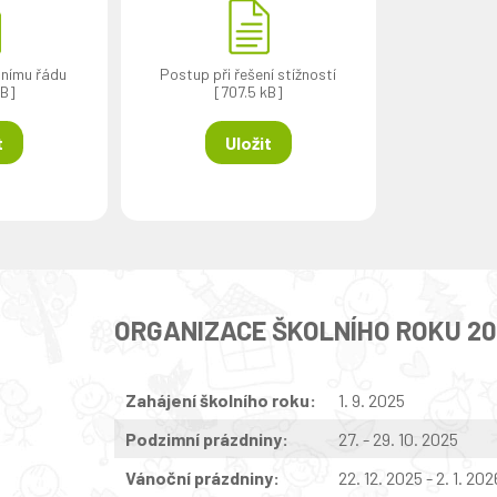
lnímu řádu
Postup při řešení stížností
kB]
[707.5 kB]
t
Uložit
ORGANIZACE ŠKOLNÍHO ROKU 2
Zahájení školního roku:
1. 9. 2025
Podzimní prázdniny:
27. - 29. 10. 2025
Vánoční prázdniny:
22. 12. 2025 - 2. 1. 202