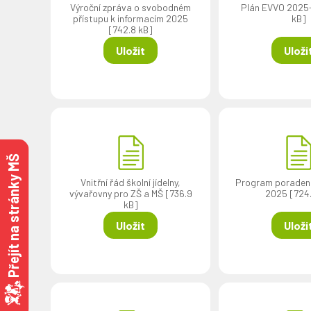
Výroční zpráva o svobodném
Plán EVVO 2025
přístupu k informacím 2025
kB]
[742.8 kB]
Uložit
Uloži
Přejít na stránky MŠ
Vnitřní řád školní jídelny,
Program poradens
vývařovny pro ZŠ a MŠ [736.9
2025 [724.
kB]
Uložit
Uloži