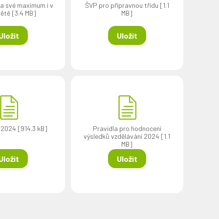
a své maximum i v
ŠVP pro přípravnou třídu [1.1
větě [3.4 MB]
MB]
Uložit
Uložit
 2024 [914.3 kB]
Pravidla pro hodnocení
výsledků vzdělávání 2024 [1.1
MB]
Uložit
Uložit