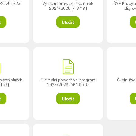
-2026 [973
Výroční zpráva za školní rok
ŠVP Každý n
2024/2025 [4.8 MB]
digi s
t
Uložit
kých služeb
Minimální preventivní program
Školní řád
1 kB]
2025/2026 [764.9 kB]
t
Uložit