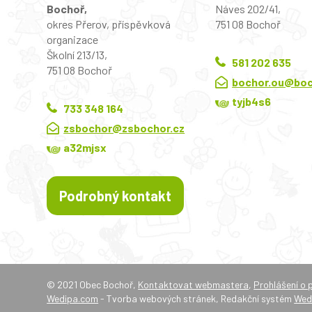
Bochoř,
Náves 202/41,
okres Přerov, příspěvková
751 08 Bochoř
organizace
Školní 213/13,
581 202 635
751 08 Bochoř
bochor.ou@boc
tyjb4s6
733 348 164
zsbochor@zsbochor.cz
a32mjsx
Podrobný kontakt
© 2021 Obec Bochoř,
Kontaktovat webmastera
,
Prohlášení o 
Wedipa.com
- Tvorba webových stránek, Redakční systém
Wed