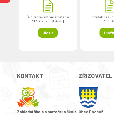
Školní preventivní strategie
Dodatek ke ško
2023-2028 [834 kB]
[778.9 
Uložit
Uloži
KONTAKT
ZŘIZOVATEL
Základní škola a mateřská škola
Obec Bochoř