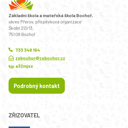
Základní škola a mateřská škola Bochoř,
okres Přerov, příspěvková organizace
Školní 213/13,
751 08 Bochoř
733 348 164
zsbochor@zsbochor.cz
a32mjsx
Podrobný kontakt
ZŘIZOVATEL