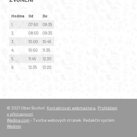
Hodina
Od
Do
1.
07:50
08:35
2.
08:50
09:35
3.
10:00
10:45
4.
10:50
11:35
5.
11:45
12:30
6.
12:35
13:20
© 2021 Obec Bochoř,
Kontaktovat webmastera
,
Prohlášení
o přístupnosti
Wedipa.com
- Tvorba webových stránek, Redakční systém
Wedmin