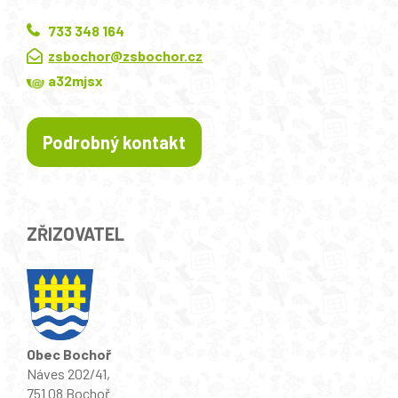
733 348 164
zsbochor@zsbochor.cz
a32mjsx
Podrobný kontakt
ZŘIZOVATEL
Obec Bochoř
Náves 202/41,
751 08 Bochoř